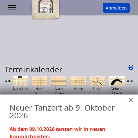
Anmelden
Terminkalender
Nach Jahr
Nach
Nach
Heute
Suche
Gehe zu
Monat
Woche
Monat
×
Events für
Neuer Tanzort ab 9. Oktober
2026
Donnerstag, 26. März 2026
Keine Termine
Ab dem 09.10.2026 tanzen wir in neuen
Räumlichkeiten.