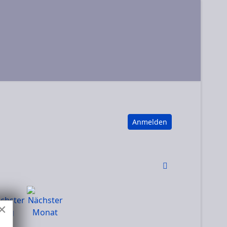
Anmelden
×