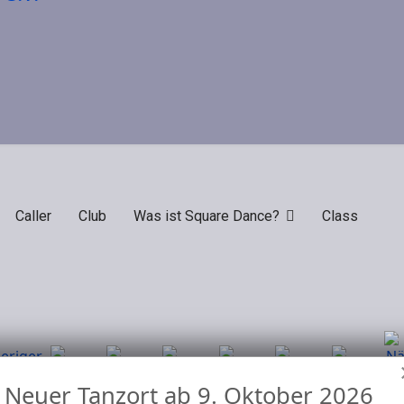
Caller
Club
Was ist Square Dance?
Class
Neuer Tanzort ab 9. Oktober 2026
Nach Jahr
Nach
Nach
Heute
Suche
Gehe zu