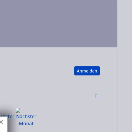
Anmelden
×