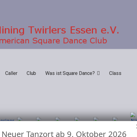
Caller
Club
Was ist Square Dance?
Class
Neuer Tanzort ab 9. Oktober 2026
Nach Jahr
Nach
Nach
Heute
Suche
Gehe zu